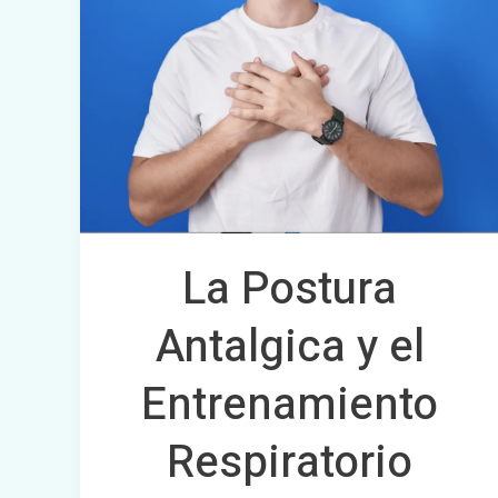
Entrenamiento
Respiratorio
pueden
ayudar
a
prevenir
el
La Postura
dolor
Antalgica y el
Entrenamiento
Respiratorio