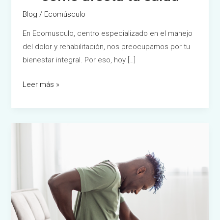
Blog
/
Ecomúsculo
En Ecomusculo, centro especializado en el manejo
del dolor y rehabilitación, nos preocupamos por tu
bienestar integral. Por eso, hoy […]
Leer más »
Cómo
influye
el
estrés
en
el
dolor