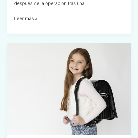
después de la operación tras una
Leer más »
Cómo
el
Mal
Uso
de
la
Mochila
Puede
afectar
la
Columna
de