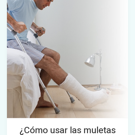
muletas
correctamente?
¿Cómo usar las muletas