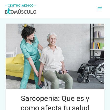
Ir
Main
al
Men
contenido
Sarcopenia:
Que
es
y
como
afecta
tu
salud
Sarcopenia: Que es y
como afecta tu salud